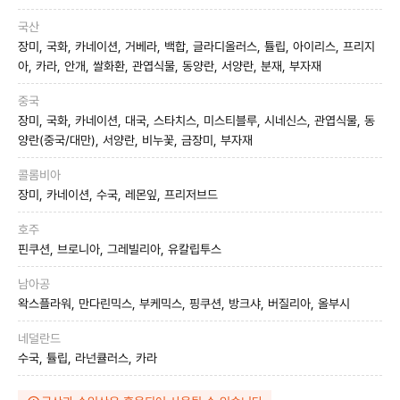
국산
장미, 국화, 카네이션, 거베라, 백합, 글라디올러스, 튤립, 아이리스, 프리지
아, 카라, 안개, 쌀화환, 관엽식물, 동양란, 서양란, 분재, 부자재
중국
장미, 국화, 카네이션, 대국, 스타치스, 미스티블루, 시네신스, 관엽식물, 동
양란(중국/대만), 서양란, 비누꽃, 금장미, 부자재
콜롬비아
장미, 카네이션, 수국, 레몬잎, 프리저브드
호주
핀쿠션, 브로니아, 그레빌리아, 유칼립투스
남아공
왁스플라워, 만다린믹스, 부케믹스, 핑쿠션, 방크샤, 버질리아, 올부시
네덜란드
수국, 튤립, 라넌큘러스, 카라