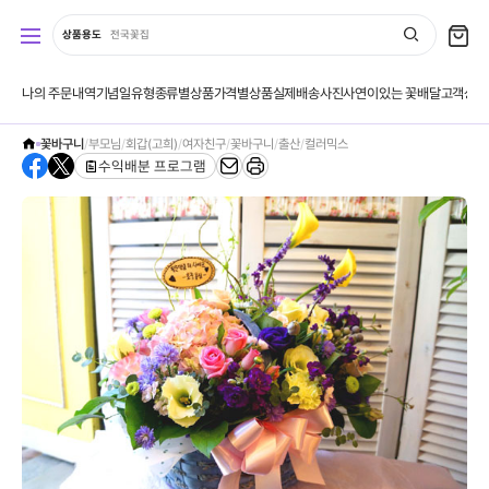
상품용도
전국꽃집
나의 주문내역
기념일유형
종류별상품
가격별상품
실제배송사진
사연이있는 꽃배달
고객상품
베스
꽃바구니
/
부모님
/
회갑(고희)
/
여자친구
/
꽃바구니
/
출산
/
컬러믹스
수익배분 프로그램