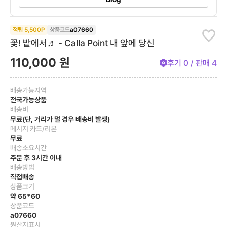
적립
5,500
P
상품코드
a07660
꽃! 밭에서♬ - Calla Point 내 앞에 당신
110,000
원
후기
0
/ 판매
4
배송가능지역
전국가능상품
배송비
무료(단, 거리가 멀 경우 배송비 발생)
메시지 카드/리본
무료
배송소요시간
주문 후 3시간 이내
배송방법
직접배송
상품크기
약 65*60
상품코드
a07660
원산지표시