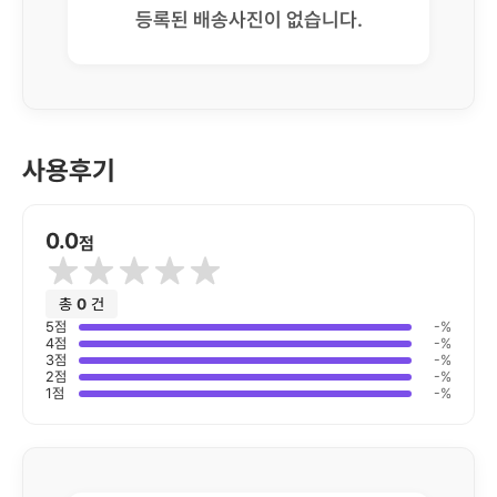
등록된 배송사진이 없습니다.
사용후기
0.0
점
총
0
건
5
점
-
%
4
점
-
%
3
점
-
%
2
점
-
%
1
점
-
%