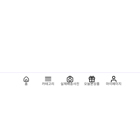
홈
카테고리
실제배송사진
오늘본상품
마이페이지
용도별상품
종류별상품
플라워119소개
이용안내
회사소개
공지사항
체인 안내
우수고객혜택
체인가맹신청
꽃배달안내