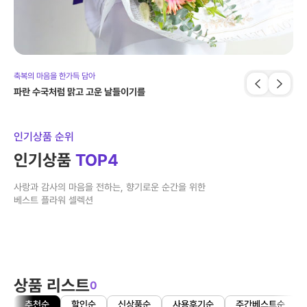
축복의 마음을 한가득 담아
출산
파란 수국처럼 맑고 고운 날들이기를
꽃
인기상품 순위
인기상품
TOP4
사랑과 감사의 마음을 전하는, 향기로운 순간을 위한
베스트 플라워 셀렉션
상품 리스트
0
추천순
할인순
신상품순
사용후기순
주간베스트순