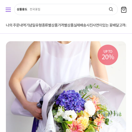
상품용도
전국꽃집
나의 주문내역
기념일유형
종류별상품
가격별상품
실제배송사진
사연이있는 꽃배달
고객상품
베스