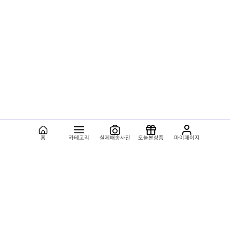
홈
카테고리
실제배송사진
오늘본상품
마이페이지
용도별상품
종류별상품
플라워119소개
이용안내
회사소개
공지사항
체인 안내
우수고객혜택
체인가맹신청
꽃배달안내