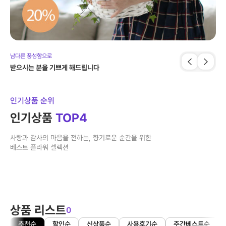
남다른 풍성함으로
Hap
받으시는 분을 기쁘게 해드립니다
Ma
인기상품 순위
인기상품
TOP4
사랑과 감사의 마음을 전하는, 향기로운 순간을 위한
베스트 플라워 셀렉션
상품 리스트
0
추천순
할인순
신상품순
사용후기순
주간베스트순