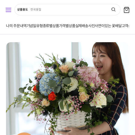
상품용도
전국꽃집
나의 주문내역
기념일유형
종류별상품
가격별상품
실제배송사진
사연이있는 꽃배달
고객상품
베스